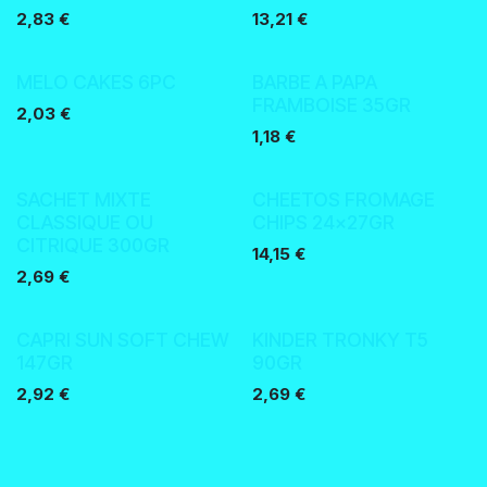
2,83
€
13,21
€
MELO CAKES 6PC
BARBE A PAPA
FRAMBOISE 35GR
2,03
€
1,18
€
Nouveau !
SACHET MIXTE
CHEETOS FROMAGE
CLASSIQUE OU
CHIPS 24x27GR
CITRIQUE 300GR
14,15
€
2,69
€
Nouveau !
Nouveau !
CAPRI SUN SOFT CHEW
KINDER TRONKY T5
147GR
90GR
2,92
€
2,69
€