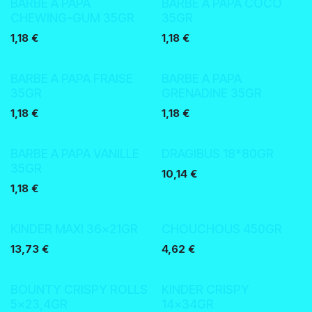
BARBE A PAPA
BARBE A PAPA COCO
CHEWING-GUM 35GR
35GR
1,18
€
1,18
€
BARBE A PAPA FRAISE
BARBE A PAPA
35GR
GRENADINE 35GR
1,18
€
1,18
€
BARBE A PAPA VANILLE
DRAGIBUS 18*80GR
35GR
10,14
€
1,18
€
Nouveau !
KINDER MAXI 36x21GR
CHOUCHOUS 450GR
13,73
€
4,62
€
Nouveau !
BOUNTY CRISPY ROLLS
KINDER CRISPY
5x23,4GR
14x34GR