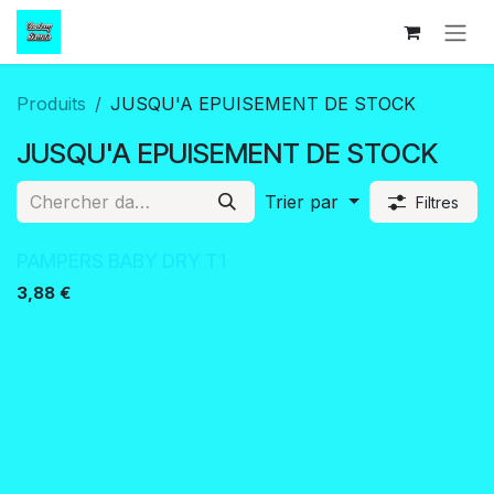
Se rendre au contenu
Produits
JUSQU'A EPUISEMENT DE STOCK
JUSQU'A EPUISEMENT DE STOCK
Trier par
Filtres
PAMPERS BABY DRY T1
3,88
€