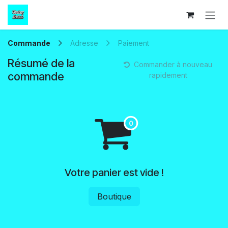
Se rendre au contenu
Commande
Adresse
Paiement
Résumé de la
Commander à nouveau
commande
rapidement
Votre panier est vide !
Boutique