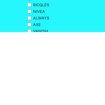
RICQLES
NIVEA
ALWAYS
AXE
VANISH
lays
IMAO
PALMOLIVE
QUANTITÉ LIMITÉ
CHEETOS
Rejoignez-nous
Fourchette de prix
0492/48.88.70
corbaydrink@outlook.be