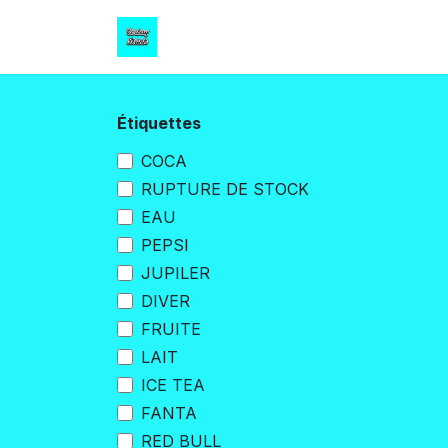
Se rendre au contenu
Accueil
COCA
ENERGY
EAU
Étiquettes
COCA
RUPTURE DE STOCK
EAU
PEPSI
JUPILER
DIVER
FRUITE
LAIT
ICE TEA
FANTA
RED BULL