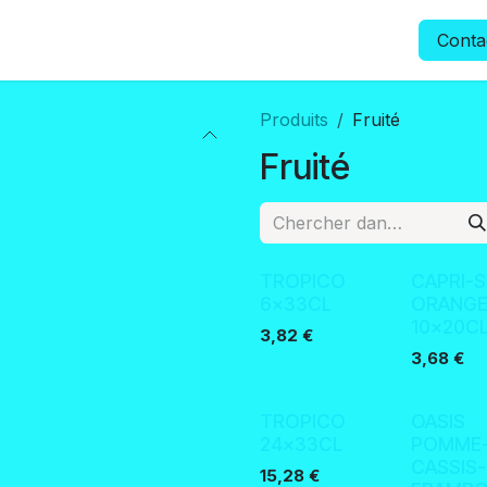
FANTA
CONFISERIE
CHIPS
PAUWELS
USA DRIN
Conta
Produits
Fruité
Fruité
TROPICO
CAPRI-
6x33CL
ORANG
10x20C
3,82
€
3,68
€
TROPICO
OASIS
24x33CL
POMME
CASSIS-
15,28
€