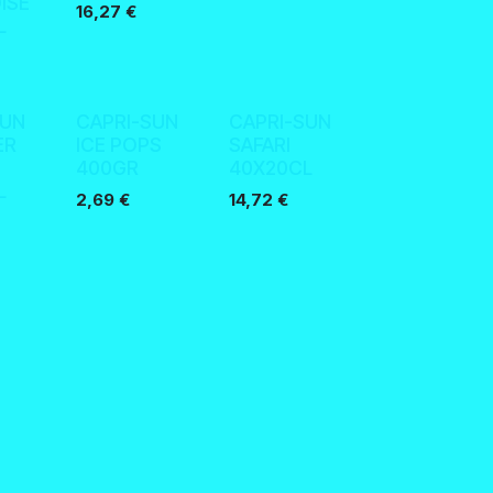
ISE
16,27
€
L
Nouveau !
Nouveau !
SUN
CAPRI-SUN
CAPRI-SUN
ER
ICE POPS
SAFARI
400GR
40X20CL
L
2,69
€
14,72
€