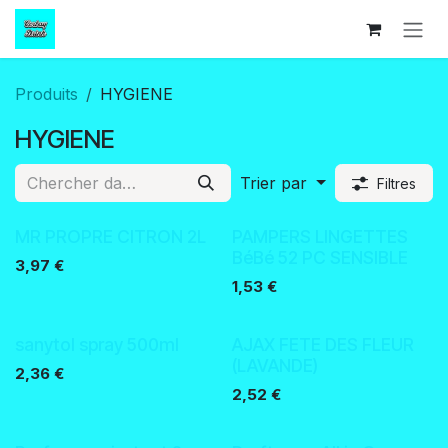
Se rendre au contenu
Produits
HYGIENE
HYGIENE
Trier par
Filtres
MR PROPRE CITRON 2L
PAMPERS LINGETTES
BéBé 52 PC SENSIBLE
3,97
€
1,53
€
sanytol spray 500ml
AJAX FETE DES FLEUR
(LAVANDE)
2,36
€
2,52
€