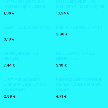
Perfex essuie-tout 2
Dreft caps All in One
rouleaux 3plis Deluxe
platinum 81 tabs Original
1,36
€
16,94
€
SANYTOL EUCALYPTUS
PAMPERS BABY DRY T1
1L
3,88
€
3,10
€
persil gel color 33
DECOLOR STOP 22
lavages
LINGETTES
7,44
€
3,10
€
Nouveau !
Nouveau !
Dreft Adoucissant
Perfex papier toilette 16
Ultimate Care 1L/40sc
rouleaux 3plis comfort
Blue Dream
natural
2,89
€
4,71
€