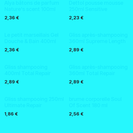
Nouveau !
Nouveau !
Alya bâtons de parfum
Dettol pousse mousse
Nature's scent 100ml
250ml Sensitive
2,36
€
2,23
€
Nouveau !
Le petit marseillais Gel
Gliss après-shampooing
Douche & Bain 400ml
360ml Supreme Length
2,36
€
2,89
€
Gliss shampooing
Gliss après-shampooing
400ml Total Repair
360ml Total Repair
2,89
€
2,89
€
Gliss shampooing 250ml
brume corporelle Soul
Ultimate Repair
Of Scent 180 ml
1,86
€
2,56
€